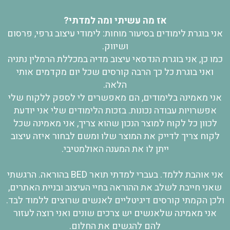
אז מה עשיתי ומה למדתי?
אני בוגרת לימודים בסיעור מוחות: לימודי עיצוב גרפי, פרסום
ושיווק.
כמו כן, אני בוגרת הנדסאי עיצוב מדיה במכללת הרמלין נתניה
ואני בוגרת כל כך הרבה קורסים שכל יום מקדמים אותי
הלאה.
אני מאמינה בלימודים, הם מאפשרים לי לספק ללקוח שלי
אפשרויות עבודה נכונות. בזכות הלימודים שלי אני יודעת
לכוון כל לקוח למוצר הנכון שהוא צריך, אני מאמינה שכל
לקוח צריך לדייק את המוצר שלו ומשם לבחור איזה עיצוב
ייתן לו את המענה האולמטיבי.
אני אוהבת ללמד. בעברי למדתי תואר BED בהוראה. הרגשתי
שאני חייבת לשלב את ההוראה בחיי העיצוב ובניית האתרים,
ולכן הקמתי קורסים דיגיטליים לאנשים שרוצים ללמוד לבד.
אני מאמינה שלאנשים יש צרכים שונים ואני רוצה לעזור
להם להגשים את החלום.